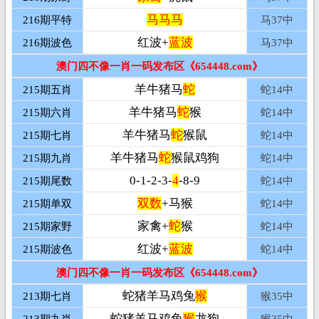
马马马
216期平特
马37
中
红波+
蓝波
216期波色
马37
中
澳门四不像一肖一码发布区《654448.com》
羊牛猪马
蛇
215期五肖
蛇14
中
羊牛猪马
蛇
猴
215期六肖
蛇14
中
羊牛猪马
蛇
猴鼠
215期七肖
蛇14
中
羊牛猪马
蛇
猴鼠鸡狗
215期九肖
蛇14
中
0-1-2-3-
4
-8-9
215期尾数
蛇14
中
双数
+马猴
215期单双
蛇14
中
家禽+
蛇
猴
215期家野
蛇14
中
红波+
蓝波
215期波色
蛇14
中
澳门四不像一肖一码发布区《654448.com》
蛇猪羊马鸡兔
猴
213期七肖
猴35
中
蛇猪羊马鸡兔
猴
龙狗