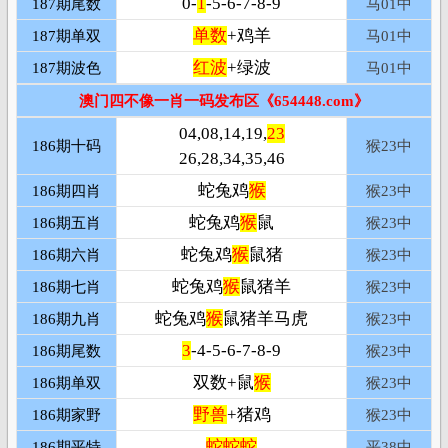
0-
1
-5-6-7-8-9
187期尾数
马01
中
单数
+鸡羊
187期单双
马01
中
红波
+绿波
187期波色
马01
中
澳门四不像一肖一码发布区《654448.com》
04,08,14,19,
23
186期十码
猴23
中
26,28,34,35,46
蛇兔鸡
猴
186期四肖
猴23
中
蛇兔鸡
猴
鼠
186期五肖
猴23
中
蛇兔鸡
猴
鼠猪
186期六肖
猴23
中
蛇兔鸡
猴
鼠猪羊
186期七肖
猴23
中
蛇兔鸡
猴
鼠猪羊马虎
186期九肖
猴23
中
3
-4-5-6-7-8-9
186期尾数
猴23
中
双数+鼠
猴
186期单双
猴23
中
野兽
+猪鸡
186期家野
猴23
中
蛇蛇蛇
186期平特
平
38中