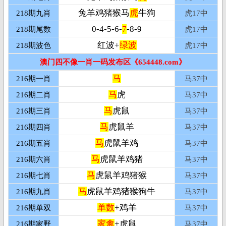
兔羊鸡猪猴马
虎
牛狗
218期九肖
虎17
中
0-4-5-6-
7
-8-9
218期尾数
虎17
中
红波+
绿波
218期波色
虎17
中
澳门四不像一肖一码发布区《654448.com》
马
216期一肖
马37
中
马
虎
216期二肖
马37
中
马
虎鼠
216期三肖
马37
中
马
虎鼠羊
216期四肖
马37
中
马
虎鼠羊鸡
216期五肖
马37
中
马
虎鼠羊鸡猪
216期六肖
马37
中
马
虎鼠羊鸡猪猴
216期七肖
马37
中
马
虎鼠羊鸡猪猴狗牛
216期九肖
马37
中
单数
+鸡羊
216期单双
马37
中
家禽
+虎鼠
216期家野
马37
中