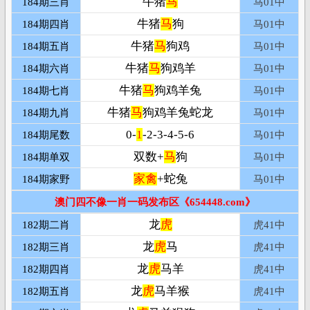
牛猪
马
184期三肖
马01
中
牛猪
马
狗
184期四肖
马01
中
牛猪
马
狗鸡
184期五肖
马01
中
牛猪
马
狗鸡羊
184期六肖
马01
中
牛猪
马
狗鸡羊兔
184期七肖
马01
中
牛猪
马
狗鸡羊兔蛇龙
184期九肖
马01
中
0-
1
-2-3-4-5-6
184期尾数
马01
中
双数+
马
狗
184期单双
马01
中
家禽
+蛇兔
184期家野
马01
中
澳门四不像一肖一码发布区《654448.com》
龙
虎
182期二肖
虎
41中
龙
虎
马
182期三肖
虎
41中
龙
虎
马羊
182期四肖
虎
41中
龙
虎
马羊猴
182期五肖
虎
41中