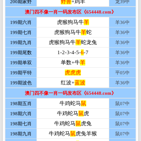
野兽
+鸡羊
200期家野
龙
39中
澳门四不像一肖一码发布区《654448.com》
虎猴狗马牛
羊
199期六肖
羊36中
虎猴狗马牛
羊
蛇
199期七肖
羊36中
虎猴狗马牛
羊
蛇龙兔
199期九肖
羊36中
1-2-3-4-5-
6
-7
199期尾数
羊36中
单数+牛
羊
199期单双
羊36中
虎虎虎
199期平特
平
05中
红波+
蓝波
199期波色
羊36中
澳门四不像一肖一码发布区《654448.com》
牛鸡蛇马
鼠
198期五肖
鼠07
中
牛鸡蛇马
鼠
虎
198期六肖
鼠07
中
牛鸡蛇马
鼠
虎兔
198期七肖
鼠07
中
牛鸡蛇马
鼠
虎兔羊猴
198期九肖
鼠07
中