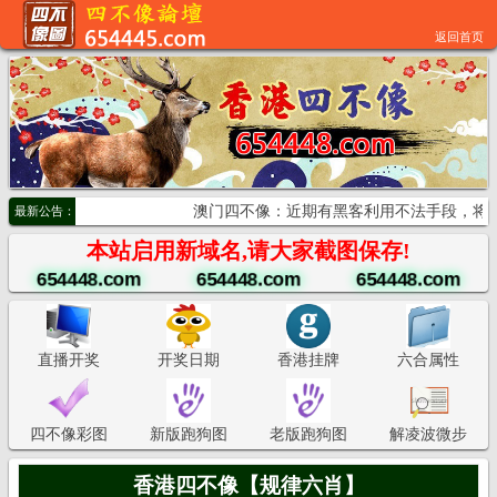
返回首页
澳门四不像：近期有黑客利用不法手段，将我们的网址跳转到外
最新公告：
本站启用新域名,请大家截图保存!
654448
.com
654448
.com
654448
.com
直播开奖
开奖日期
香港挂牌
六合属性
四不像彩图
新版跑狗图
老版跑狗图
解凌波微步
香港四不像【规律六肖】