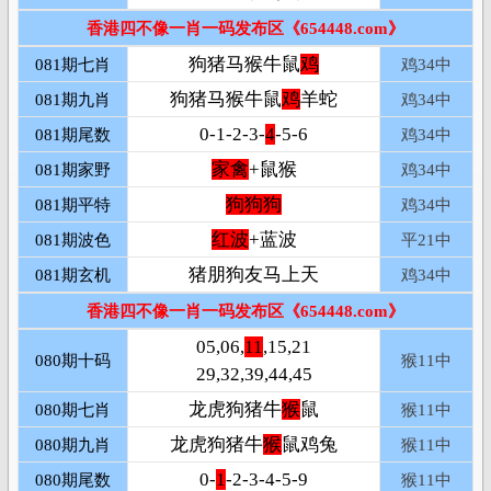
香港四不像一肖一码发布区《654448.com》
狗猪马猴牛鼠
鸡
081期七肖
鸡34中
狗猪马猴牛鼠
鸡
羊蛇
081期九肖
鸡34中
0-1-2-3-
4
-5-6
081期尾数
鸡34中
家禽
+鼠猴
081期家野
鸡34中
狗狗狗
081期平特
鸡34中
红波
+蓝波
081期波色
平
21中
猪朋狗友马上天
081期玄机
鸡34中
香港四不像一肖一码发布区《654448.com》
05,06,
11
,15,21
080期十码
猴11
中
29,32,39,44,45
龙虎狗猪牛
猴
鼠
080期七肖
猴11
中
龙虎狗猪牛
猴
鼠鸡兔
080期九肖
猴11
中
0-
1
-2-3-4-5-9
080期尾数
猴11
中