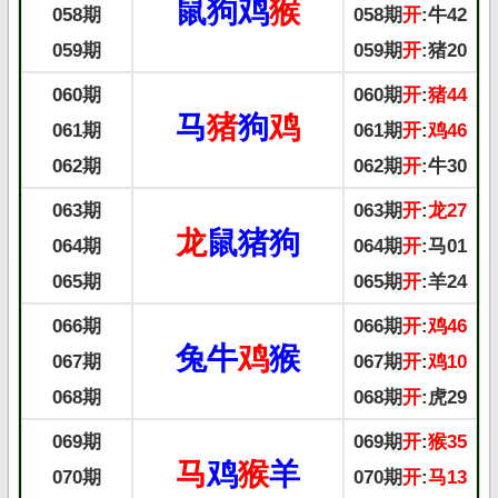
鼠狗鸡
猴
058期
058期
开
:牛42
059期
059期
开
:猪20
060期
060期
开
:
猪44
马
猪
狗
鸡
061期
061期
开
:
鸡46
062期
062期
开
:牛30
063期
063期
开
:
龙27
龙
鼠猪狗
064期
064期
开
:马01
065期
065期
开
:羊24
066期
066期
开
:
鸡46
兔牛
鸡
猴
067期
067期
开
:
鸡10
068期
068期
开
:虎29
069期
069期
开
:
猴35
马
鸡
猴
羊
070期
070期
开
:
马13