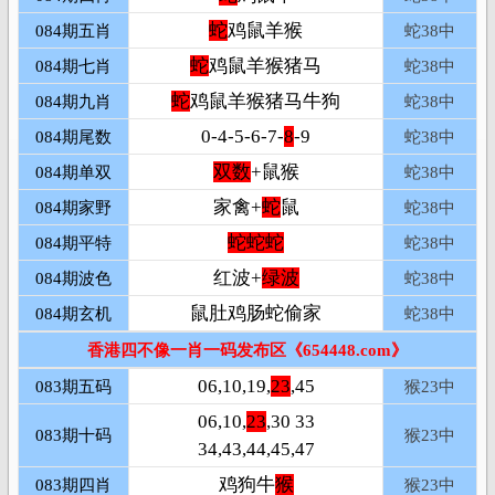
蛇
鸡鼠羊猴
084期五肖
蛇38
中
蛇
鸡鼠羊猴猪马
084期七肖
蛇38
中
蛇
鸡鼠羊猴猪马牛狗
084期九肖
蛇38
中
0-4-5-6-7-
8
-9
084期尾数
蛇38
中
双数
+鼠猴
084期单双
蛇38
中
家禽+
蛇
鼠
084期家野
蛇38
中
蛇蛇蛇
084期平特
蛇38
中
红波+
绿波
084期波色
蛇38
中
鼠肚鸡肠蛇偷家
084期玄机
蛇38
中
香港四不像一肖一码发布区《654448.com》
06,10,19,
23
,45
083期五码
猴23
中
06,10,
23
,30 33
083期十码
猴23
中
34,43,44,45,47
鸡狗牛
猴
083期四肖
猴23
中