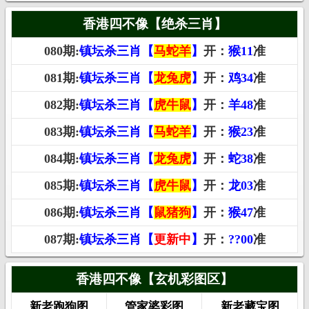
香港四不像【绝杀三肖】
080期:
镇坛杀三肖【
马蛇羊
】
开：
猴11
准
081期:
镇坛杀三肖【
龙兔虎
】
开：
鸡34
准
082期:
镇坛杀三肖【
虎牛鼠
】
开：
羊48
准
083期:
镇坛杀三肖【
马蛇羊
】
开：
猴23
准
084期:
镇坛杀三肖【
龙兔虎
】
开：
蛇38
准
085期:
镇坛杀三肖【
虎牛鼠
】
开：
龙03
准
086期:
镇坛杀三肖【
鼠猪狗
】
开：
猴47
准
087期:
镇坛杀三肖【
更新中
】
开：
??00
准
香港四不像【玄机彩图区】
新老跑狗图
管家婆彩图
新老藏宝图