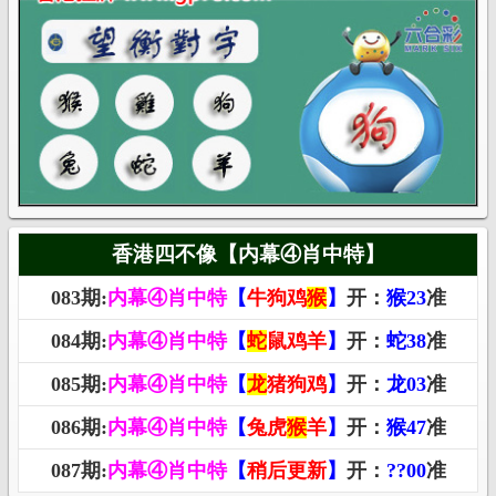
香港四不像【内幕④肖中特】
083期:
内幕④肖中特
【
牛狗鸡
猴
】
开：
猴23
准
084期:
内幕④肖中特
【
蛇
鼠鸡羊
】
开：
蛇38
准
085期:
内幕④肖中特
【
龙
猪狗鸡
】
开：
龙03
准
086期:
内幕④肖中特
【
兔虎
猴
羊
】
开：
猴47
准
087期:
内幕④肖中特
【
稍后更新
】
开：
??00
准