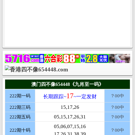
澳门四不像654448《九肖至一码》
17
222期一码
？00中
长期跟踪~
~一定发财
15,17,26
222期三码
？00中
05,15,17,26,31
222期五码
？00中
05,06,07,15,16
222期十码
？00中
17,26,31,38,39