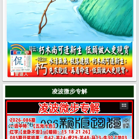
凌波微步专解