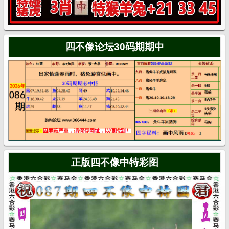
四不像论坛30码期期中
正版四不像中特彩图