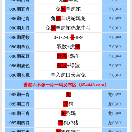
兔
猴
羊虎蛇
086期五肖
？00中
兔
猴
羊虎蛇鸡龙
086期七肖
？00中
兔
猴
羊虎蛇鸡龙牛马
086期九肖
？00中
0-1-2-6-
7
-8-9
086期尾数
？00中
双数+虎
猴
086期单双
？00中
野兽
+鸡羊
086期家野
？00中
蓝波
+绿波
086期波色
？00中
羊入虎口天宫兔
086期玄机
？00中
香港四不像一肖一码发布区《654448.com》
龙
085期一肖
龙03中
龙
狗
085期二肖
龙03中
龙
狗鸡
085期三肖
龙03中
龙
狗鸡猪
085期四肖
龙03中