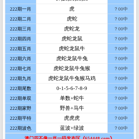
虎
222期一肖
？00中
虎蛇
222期二肖
？00中
虎蛇龙
222期三肖
？00中
虎蛇龙鼠
222期四肖
？00中
虎蛇龙鼠牛
222期五肖
？00中
虎蛇龙鼠牛兔
222期六肖
？00中
虎蛇龙鼠牛兔猴
222期七肖
？00中
虎蛇龙鼠牛兔猴马鸡
222期九肖
？00中
0-1-5-6-7-8-9
222期尾数
？00中
单数+蛇牛
222期单双
？00中
野兽+马牛
222期家野
？00中
虎虎虎
222期平特
？00中
蓝波+绿波
222期波色
？00中
澳门四不像一肖一码发布区《654448.com》