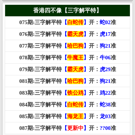
香港四不像【三字解平特】
075期:三字解平特
【
白蛇传
】
开：
蛇02
准
076期:三字解平特
【
霸天虎
】
开：
虎17
准
077期:三字解平特
【
哈巴狗
】
开：
狗21
准
078期:三字解平特
【
牛魔王
】
开：
牛06
准
079期:三字解平特
【
霸天虎
】
开：
虎29
准
081期:三字解平特
【
哈巴狗
】
开：
狗21
准
083期:三字解平特
【
铁公鸡
】
开：
鸡22
准
084期:三字解平特
【
白蛇传
】
开：
蛇38
准
085期:三字解平特
【
海龙王
】
开：
龙03
准
087期:三字解平特
【
更新中
】
开：
??00
准